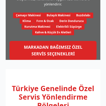
yönlendirir.
Çamaşır Makinesi
Bulaşık Makinesi
Buzdolabı
Klima
Fırın & Ocak
Derin Dondurucu
Kurutma Makinesi
Elektrikli Süpürge
Kahve & Küçük Ev Aletleri
MARKADAN BAĞIMSIZ ÖZEL
SERVİS SEÇENEKLERİ
Türkiye Genelinde
Özel
Servis Yönlendirme
Bölgeleri