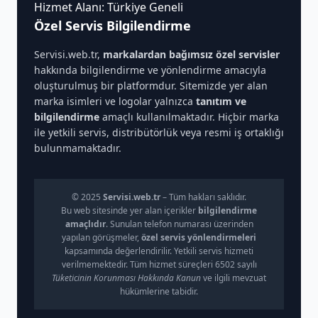
Hizmet Alanı: Türkiye Geneli
Özel Servis Bilgilendirme
Servisi.web.tr,
markalardan bağımsız özel servisler
hakkında bilgilendirme ve yönlendirme amacıyla
oluşturulmuş bir platformdur. Sitemizde yer alan
marka isimleri ve logolar yalnızca
tanıtım ve
bilgilendirme
amaçlı kullanılmaktadır. Hiçbir marka
ile yetkili servis, distribütörlük veya resmi iş ortaklığı
bulunmamaktadır.
© 2025
Servisi.web.tr
– Tüm hakları saklıdır.
Bu web sitesinde yer alan içerikler
bilgilendirme
amaçlıdır
. Sunulan telefon numarası üzerinden
yapılan görüşmeler,
özel servis yönlendirmeleri
kapsamında değerlendirilir. Yetkili servis hizmeti
verilmemektedir. Tüm hizmet süreçleri 6502 sayılı
Tüketicinin Korunması Hakkında Kanun
ve ilgili mevzuat
hükümlerine tabidir.