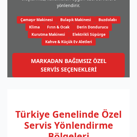
yönlendirir.
Çamaşır Makinesi
Bulaşık Makinesi
Buzdolabı
Klima
Fırın & Ocak
Derin Dondurucu
Kurutma Makinesi
Elektrikli Süpürge
Kahve & Küçük Ev Aletleri
MARKADAN BAĞIMSIZ ÖZEL
SERVİS SEÇENEKLERİ
Türkiye Genelinde
Özel
Servis Yönlendirme
Bölgeleri