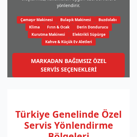
yönlendirir.
Çamaşır Makinesi
Bulaşık Makinesi
Buzdolabı
Klima
Fırın & Ocak
Derin Dondurucu
Kurutma Makinesi
Elektrikli Süpürge
Kahve & Küçük Ev Aletleri
MARKADAN BAĞIMSIZ ÖZEL
SERVİS SEÇENEKLERİ
Türkiye Genelinde
Özel
Servis Yönlendirme
Bölgeleri