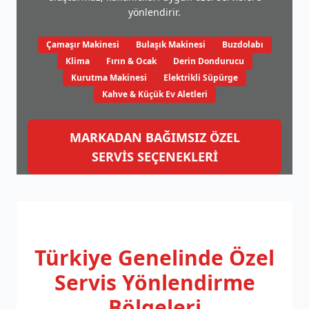
yönlendirir.
Çamaşır Makinesi
Bulaşık Makinesi
Buzdolabı
Klima
Fırın & Ocak
Derin Dondurucu
Kurutma Makinesi
Elektrikli Süpürge
Kahve & Küçük Ev Aletleri
MARKADAN BAĞIMSIZ ÖZEL
SERVİS SEÇENEKLERİ
Türkiye Genelinde
Özel
Servis Yönlendirme
Bölgeleri